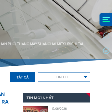
HÂN PHỐI THANG MÁY SHANGHAI MITSUBISHI TẠI
EN
TIN TLE
TẤT CẢ
ÂN
TIN MỚI NHẤT
 RA
17/06/2026