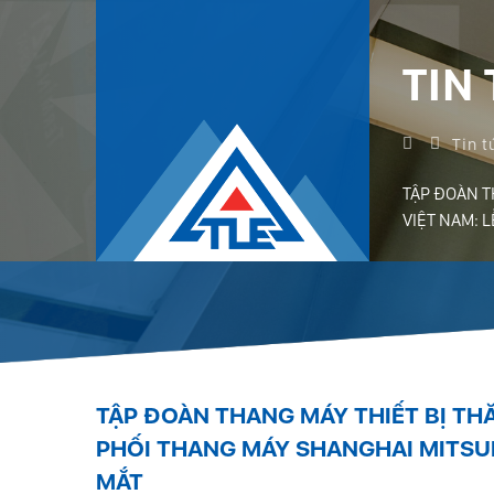
TIN
Tin t
TẬP ĐOÀN T
VIỆT NAM: L
TẬP ĐOÀN THANG MÁY THIẾT BỊ T
PHỐI THANG MÁY SHANGHAI MITSUBI
MẮT