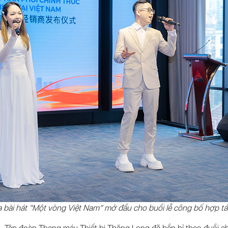
a
bài hát “Một vòng Việt Nam” mở đầu cho buổi lễ công bố hợp tá