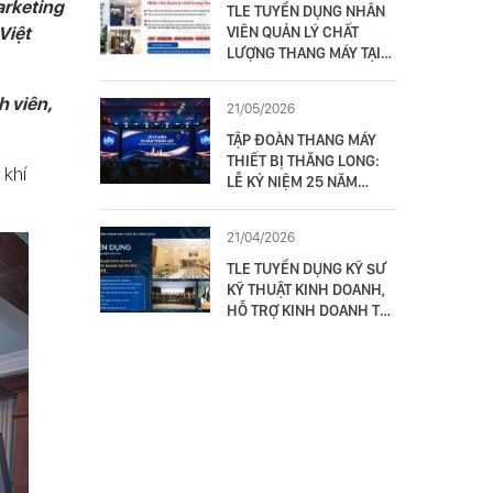
arketing
TLE TUYỂN DỤNG NHÂN
Việt
VIÊN QUẢN LÝ CHẤT
LƯỢNG THANG MÁY TẠI
ĐÀ NẴNG (01 NAM)
h viên,
21/05/2026
TẬP ĐOÀN THANG MÁY
THIẾT BỊ THĂNG LONG:
 khí
LỄ KỶ NIỆM 25 NĂM
THÀNH LẬP - VỮNG TÂM
VƯƠN TẦM 17/5/2001 –
21/04/2026
17/5/2026
TLE TUYỂN DỤNG KỸ SƯ
KỸ THUẬT KINH DOANH,
HỖ TRỢ KINH DOANH TẠI
HÀ NỘI (02 NAM/ NỮ)