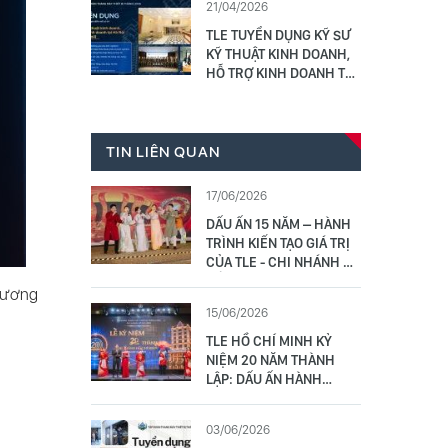
21/04/2026
17/5/2026
TLE TUYỂN DỤNG KỸ SƯ
KỸ THUẬT KINH DOANH,
HỖ TRỢ KINH DOANH TẠI
HÀ NỘI (02 NAM/ NỮ)
TIN LIÊN QUAN
17/06/2026
DẤU ẤN 15 NĂM – HÀNH
TRÌNH KIẾN TẠO GIÁ TRỊ
CỦA TLE - CHI NHÁNH ĐÀ
NẴNG
chương
15/06/2026
TLE HỒ CHÍ MINH KỶ
NIỆM 20 NĂM THÀNH
LẬP: DẤU ẤN HÀNH
TRÌNH VỮNG TÂM –
CHUYỂN MÌNH BỨT PHÁ
03/06/2026