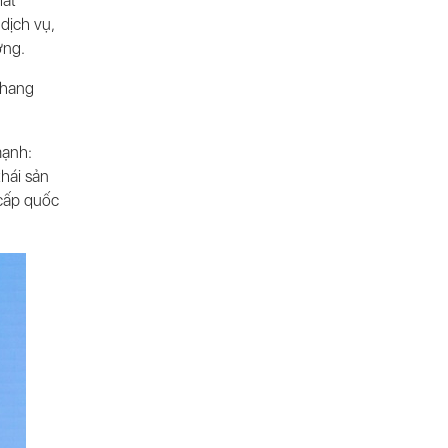
ất
dịch vụ,
ờng.
Thang
mạnh:
thái sản
 cấp quốc