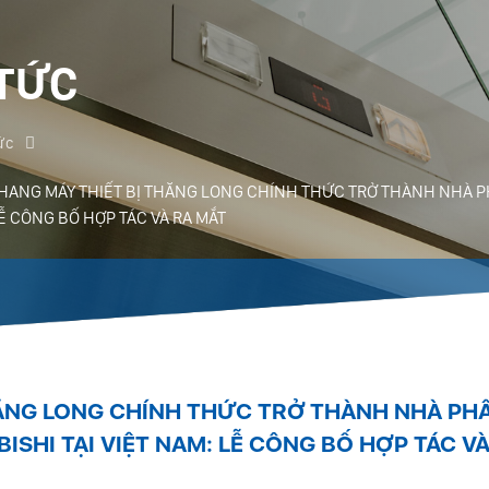
 TỨC
ức
HANG MÁY THIẾT BỊ THĂNG LONG CHÍNH THỨC TRỞ THÀNH NHÀ P
Ễ CÔNG BỐ HỢP TÁC VÀ RA MẮT
HĂNG LONG CHÍNH THỨC TRỞ THÀNH NHÀ PH
SHI TẠI VIỆT NAM: LỄ CÔNG BỐ HỢP TÁC VÀ