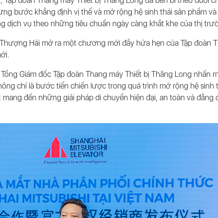
, Tập đoàn Thang máy Thiết bị Thăng Long đã bền bỉ theo đuổi ch
ng bước khẳng định vị thế và mở rộng hệ sinh thái sản phẩm và 
ng dịch vụ theo những tiêu chuẩn ngày càng khắt khe của thị trư
hượng Hải mở ra một chương mới đầy hứa hẹn của Tập đoàn 
ới.
h – Tổng Giám đốc Tập đoàn Thang máy Thiết bị Thăng Long nhấn 
ông chỉ là bước tiến chiến lược trong quá trình mở rộng hệ sinh 
t mang đến những giải pháp di chuyển hiện đại, an toàn và đẳng