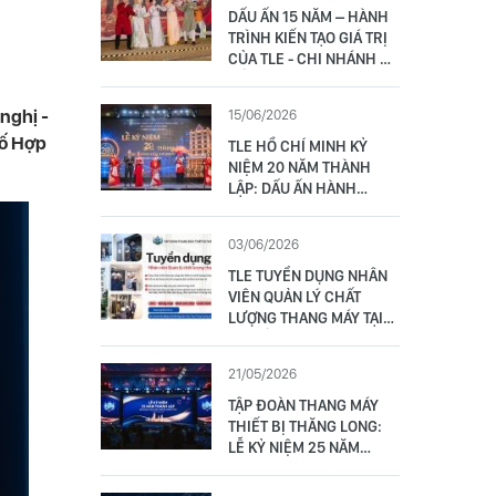
DẤU ẤN 15 NĂM – HÀNH
TRÌNH KIẾN TẠO GIÁ TRỊ
CỦA TLE - CHI NHÁNH ĐÀ
NẴNG
nghị -
15/06/2026
bố Hợp
TLE HỒ CHÍ MINH KỶ
NIỆM 20 NĂM THÀNH
LẬP: DẤU ẤN HÀNH
TRÌNH VỮNG TÂM –
CHUYỂN MÌNH BỨT PHÁ
03/06/2026
TLE TUYỂN DỤNG NHÂN
VIÊN QUẢN LÝ CHẤT
LƯỢNG THANG MÁY TẠI
ĐÀ NẴNG (01 NAM)
21/05/2026
TẬP ĐOÀN THANG MÁY
THIẾT BỊ THĂNG LONG:
LỄ KỶ NIỆM 25 NĂM
THÀNH LẬP - VỮNG TÂM
VƯƠN TẦM 17/5/2001 –