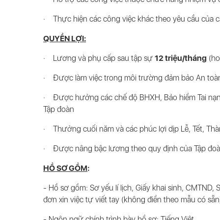
· Thực hiện các công việc khác theo yêu cầu của c
QUYỀN LỢI:
· Lương và phụ cấp sau tập sự
12 triệu/tháng
(ho
· Được làm việc trong môi trường đảm bảo An toàn,
· Được hưởng các chế độ BHXH, Bảo hiểm Tai nạn, 
Tập đoàn
· Thưởng cuối năm và các phúc lợi dịp Lễ, Tết, Th
· Được nâng bậc lương theo quy định của Tập đoà
HỒ SƠ GỒM
:
- Hồ sơ gồm: Sơ yếu lí lịch, Giấy khai sinh, CMTND, 
đơn xin việc tự viết tay (không điền theo mẫu có sẵ
- Ngôn ngữ chính trình bày hồ sơ:
Tiếng Việt