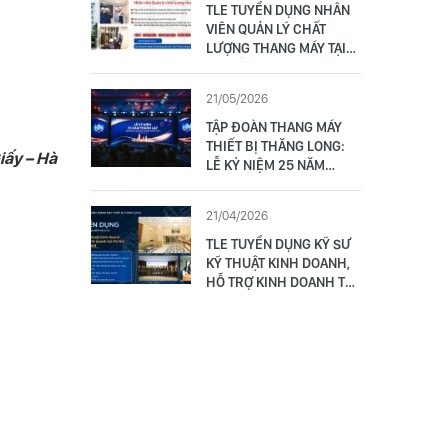
TLE TUYỂN DỤNG NHÂN
VIÊN QUẢN LÝ CHẤT
LƯỢNG THANG MÁY TẠI
ĐÀ NẴNG (01 NAM)
21/05/2026
TẬP ĐOÀN THANG MÁY
THIẾT BỊ THĂNG LONG:
iấy – Hà
LỄ KỶ NIỆM 25 NĂM
THÀNH LẬP - VỮNG TÂM
VƯƠN TẦM 17/5/2001 –
21/04/2026
17/5/2026
TLE TUYỂN DỤNG KỸ SƯ
KỸ THUẬT KINH DOANH,
HỖ TRỢ KINH DOANH TẠI
HÀ NỘI (02 NAM/ NỮ)