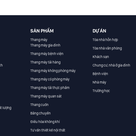
SẢN PHẨM
DỰ ÁN
Thang máy
Tòa nhà hỗn hợp
Thang máy gia đình
Tòa nhà văn phòng
Thang máy bệnh viện
Khách sạn
Thang máy tải hàng
ch
Chung cư, nhà ở gia đình
Thang máy không phòng máy
Bệnh viện
Thang máy có phòng máy
Nhà máy
Thang máy tải thực phẩm
Trường học
Thang máy quan sát
Thang cuốn
t lượng
Băng chuyền
Điều hòa không khí
Tư vấn thiết kế nội thất