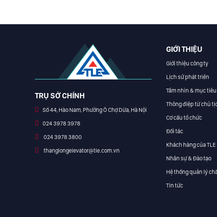
GIỚI THIỆU
Giới thiệu công ty
Lịch sử phát triển
Tầm nhìn & mục tiêu
TRỤ SỞ CHÍNH
Thông điệp từ chủ tị
Số 44, Hào Nam, Phường Ô Chợ Dừa, Hà Nội
Cơ cấu tổ chức
024 3978 3978
Đối tác
024 3978 3800
Khách hàng của TLE
thanglongelevator@tle.com.vn
Nhân sự & Đào tạo
Hệ thống quản lý chấ
Tin tức