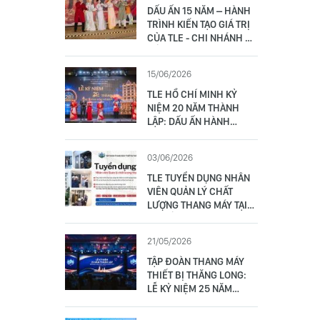
DẤU ẤN 15 NĂM – HÀNH
TRÌNH KIẾN TẠO GIÁ TRỊ
CỦA TLE - CHI NHÁNH ĐÀ
NẴNG
15/06/2026
TLE HỒ CHÍ MINH KỶ
NIỆM 20 NĂM THÀNH
LẬP: DẤU ẤN HÀNH
TRÌNH VỮNG TÂM –
CHUYỂN MÌNH BỨT PHÁ
03/06/2026
TLE TUYỂN DỤNG NHÂN
VIÊN QUẢN LÝ CHẤT
LƯỢNG THANG MÁY TẠI
ĐÀ NẴNG (01 NAM)
21/05/2026
TẬP ĐOÀN THANG MÁY
THIẾT BỊ THĂNG LONG:
LỄ KỶ NIỆM 25 NĂM
THÀNH LẬP - VỮNG TÂM
VƯƠN TẦM 17/5/2001 –