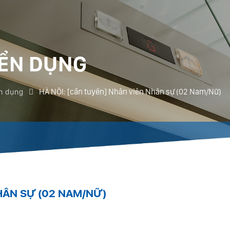
ỂN DỤNG
HÀ NỘI: [cần tuyển] Nhân viên Nhân sự (02 Nam/Nữ)
n dụng
HÂN SỰ (02 NAM/NỮ)