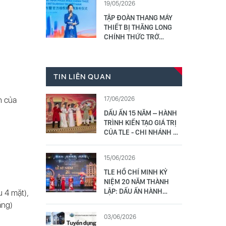
19/05/2026
17/5/2026
TẬP ĐOÀN THANG MÁY
THIẾT BỊ THĂNG LONG
CHÍNH THỨC TRỞ
THÀNH NHÀ PHÂN PHỐI
THANG MÁY SHANGHAI
MITSUBISHI TẠI VIỆT
NAM: LỄ CÔNG BỐ HỢP
TIN LIÊN QUAN
TÁC VÀ RA MẮT
17/06/2026
h của
DẤU ẤN 15 NĂM – HÀNH
TRÌNH KIẾN TẠO GIÁ TRỊ
CỦA TLE - CHI NHÁNH ĐÀ
NẴNG
15/06/2026
TLE HỒ CHÍ MINH KỶ
NIỆM 20 NĂM THÀNH
LẬP: DẤU ẤN HÀNH
u 4 mặt),
TRÌNH VỮNG TÂM –
áng)
CHUYỂN MÌNH BỨT PHÁ
03/06/2026