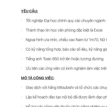
YÊU CẦU:
· Tốt nghiệp Đại học chính quy các chuyên ngành: 
· Thành thạo tin học văn phòng đặc biệt là Excel.
· Ngoại hình ưa nhìn, chiều cao Nam từ 1m70, Nữ t
· Có kỹ năng tổng hợp, báo cáo số liệu, kỹ năng giao 
· Tiếng anh Toeic 650 trở lên hoặc tương đương.
· Ưu tiên các ứng viên có kinh nghiệm làm việc trê
MÔ TẢ CÔNG VIỆC:
· Giao dịch với hãng Mitsubishi và tổ chức các ch
· Lập kế hoạch đào tạo nội bộ đã được lãnh đạo p
· Hỗ trợ các công việc thuộc chức năng nhiệm vụ