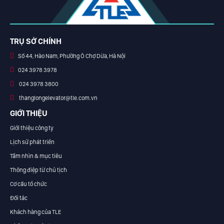
TRỤ SỞ CHÍNH
Số 44, Hào Nam, Phường Ô Chợ Dừa, Hà Nội
024 3978 3978
024 3978 3800
thanglongelevator@tle.com.vn
GIỚI THIỆU
Giới thiệu công ty
Lịch sử phát triển
Tầm nhìn & mục tiêu
Thông điệp từ chủ tịch
Cơ cấu tổ chức
Đối tác
Khách hàng của TLE