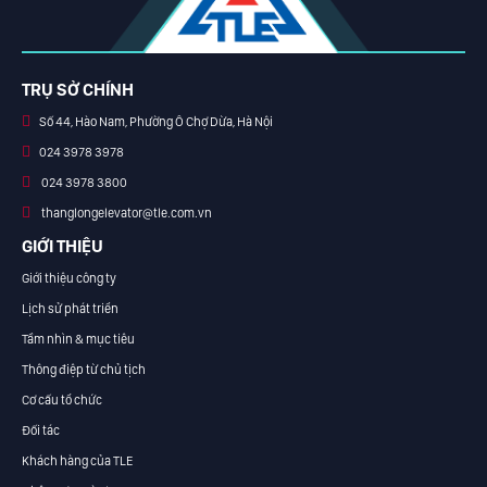
TRỤ SỞ CHÍNH
Số 44, Hào Nam, Phường Ô Chợ Dừa, Hà Nội
024 3978 3978
024 3978 3800
thanglongelevator@tle.com.vn
GIỚI THIỆU
Giới thiệu công ty
Lịch sử phát triển
Tầm nhìn & mục tiêu
Thông điệp từ chủ tịch
Cơ cấu tổ chức
Đối tác
Khách hàng của TLE