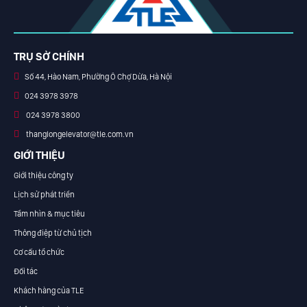
TRỤ SỞ CHÍNH
Số 44, Hào Nam, Phường Ô Chợ Dừa, Hà Nội
024 3978 3978
024 3978 3800
thanglongelevator@tle.com.vn
GIỚI THIỆU
Giới thiệu công ty
Lịch sử phát triển
Tầm nhìn & mục tiêu
Thông điệp từ chủ tịch
Cơ cấu tổ chức
Đối tác
Khách hàng của TLE