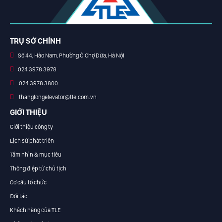
TRỤ SỞ CHÍNH
Số 44, Hào Nam, Phường Ô Chợ Dừa, Hà Nội
024 3978 3978
024 3978 3800
thanglongelevator@tle.com.vn
GIỚI THIỆU
Giới thiệu công ty
Lịch sử phát triển
Tầm nhìn & mục tiêu
Thông điệp từ chủ tịch
Cơ cấu tổ chức
Đối tác
Khách hàng của TLE