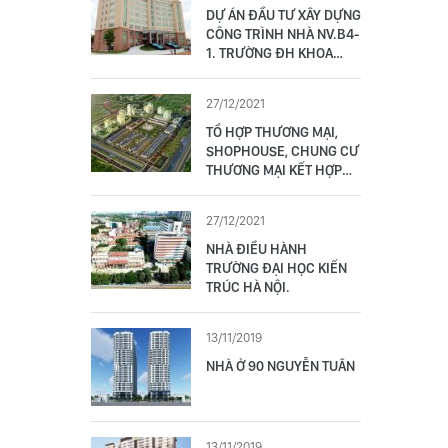
DỰ ÁN ĐẦU TƯ XÂY DỰNG
CÔNG TRÌNH NHÀ NV.B4-
1. TRƯỜNG ĐH KHOA
HỌC XÃ HỘI VÀ NHÂN
VĂN
27/12/2021
TỔ HỢP THƯƠNG MẠI,
SHOPHOUSE, CHUNG CƯ
THƯƠNG MẠI KẾT HỢP
SHOW ROOM TOYOTA
27/12/2021
NHÀ ĐIỀU HÀNH
TRƯỜNG ĐẠI HỌC KIẾN
TRÚC HÀ NỘI.
13/11/2019
NHÀ Ở 90 NGUYỄN TUÂN
13/11/2019