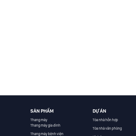
SẢN PHẨM
DỰ ÁN
Thang máy
Tòa nhà hỗn hợp
Thang máy gia đình
Tòa nhà văn phòng
Thang máy bệnh viện