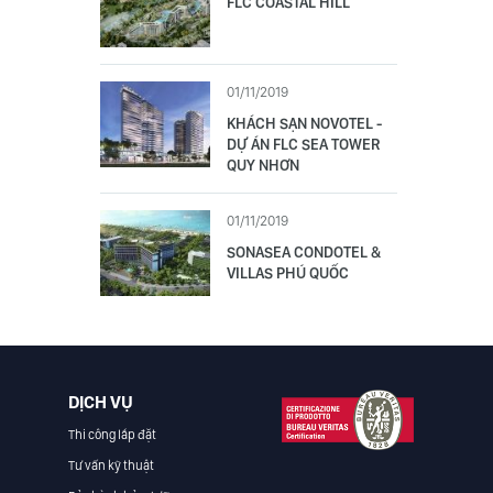
FLC COASTAL HILL
01/11/2019
KHÁCH SẠN NOVOTEL -
DỰ ÁN FLC SEA TOWER
QUY NHƠN
01/11/2019
SONASEA CONDOTEL &
VILLAS PHÚ QUỐC
DỊCH VỤ
Thi công lắp đặt
Tư vấn kỹ thuật