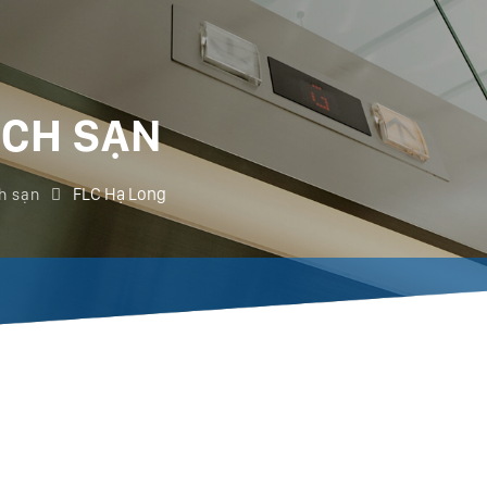
CH SẠN
FLC Hạ Long
h sạn