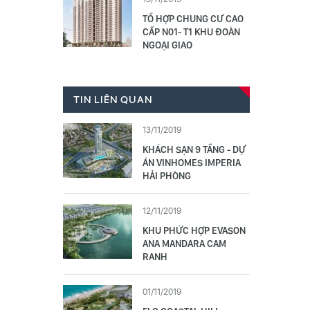
TỔ HỢP CHUNG CƯ CAO
CẤP N01- T1 KHU ĐOÀN
NGOẠI GIAO
TIN LIÊN QUAN
13/11/2019
KHÁCH SẠN 9 TẦNG - DỰ
ÁN VINHOMES IMPERIA
HẢI PHÒNG
12/11/2019
KHU PHỨC HỢP EVASON
ANA MANDARA CAM
RANH
01/11/2019