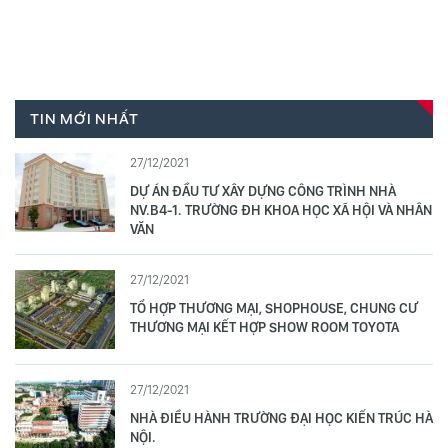
TIN MỚI NHẤT
27/12/2021
DỰ ÁN ĐẦU TƯ XÂY DỰNG CÔNG TRÌNH NHÀ
NV.B4-1. TRƯỜNG ĐH KHOA HỌC XÃ HỘI VÀ NHÂN
VĂN
27/12/2021
TỔ HỢP THƯƠNG MẠI, SHOPHOUSE, CHUNG CƯ
THƯƠNG MẠI KẾT HỢP SHOW ROOM TOYOTA
27/12/2021
NHÀ ĐIỀU HÀNH TRƯỜNG ĐẠI HỌC KIẾN TRÚC HÀ
NỘI.