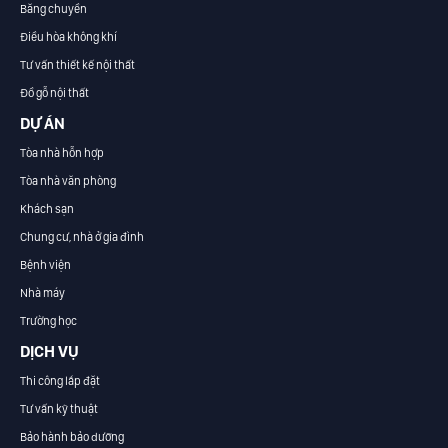
Băng chuyền
Điều hòa không khí
Tư vấn thiết kế nội thất
Đồ gỗ nội thất
DỰ ÁN
Tòa nhà hỗn hợp
Tòa nhà văn phòng
Khách sạn
Chung cư, nhà ở gia đình
Bệnh viện
Nhà máy
Trường học
DỊCH VỤ
Thi công lắp đặt
Tư vấn kỹ thuật
Bảo hành bảo dưỡng