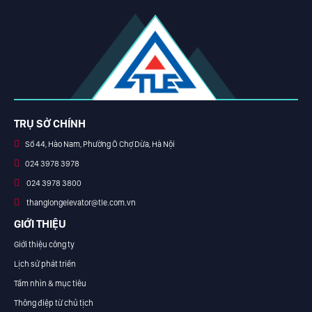
TRỤ SỞ CHÍNH
Số 44, Hào Nam, Phường Ô Chợ Dừa, Hà Nội
024 3978 3978
024 3978 3800
thanglongelevator@tle.com.vn
GIỚI THIỆU
Giới thiệu công ty
Lịch sử phát triển
Tầm nhìn & mục tiêu
Thông điệp từ chủ tịch