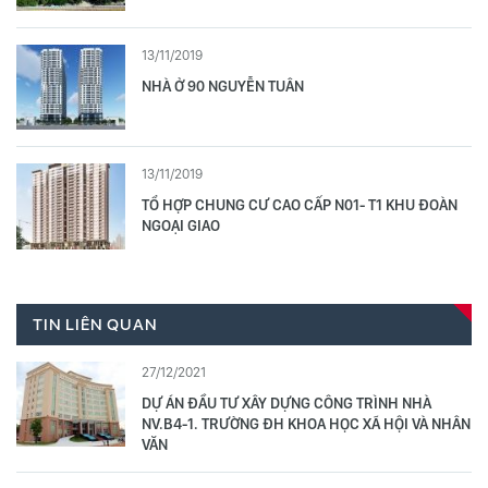
13/11/2019
NHÀ Ở 90 NGUYỄN TUÂN
13/11/2019
TỔ HỢP CHUNG CƯ CAO CẤP N01- T1 KHU ĐOÀN
NGOẠI GIAO
TIN LIÊN QUAN
27/12/2021
DỰ ÁN ĐẦU TƯ XÂY DỰNG CÔNG TRÌNH NHÀ
NV.B4-1. TRƯỜNG ĐH KHOA HỌC XÃ HỘI VÀ NHÂN
VĂN