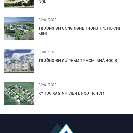
NỘI.
30/01/2018
TRƯỜNG ĐH CÔNG NGHỆ THÔNG TIN, HỒ CHÍ
MINH
30/01/2018
TRƯỜNG ĐH SƯ PHẠM TP HCM (NHÀ HỌC B)
30/01/2018
KÝ TÚC XÁ SINH VIÊN ĐHQG TP.HCM