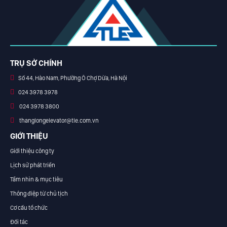
TRỤ SỞ CHÍNH
Số 44, Hào Nam, Phường Ô Chợ Dừa, Hà Nội
024 3978 3978
024 3978 3800
thanglongelevator@tle.com.vn
GIỚI THIỆU
Giới thiệu công ty
Lịch sử phát triển
Tầm nhìn & mục tiêu
Thông điệp từ chủ tịch
Cơ cấu tổ chức
Đối tác