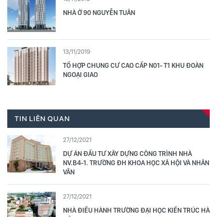
NHÀ Ở 90 NGUYỄN TUÂN
13/11/2019
TỔ HỢP CHUNG CƯ CAO CẤP N01- T1 KHU ĐOÀN
NGOẠI GIAO
TIN LIÊN QUAN
27/12/2021
DỰ ÁN ĐẦU TƯ XÂY DỰNG CÔNG TRÌNH NHÀ
NV.B4-1. TRƯỜNG ĐH KHOA HỌC XÃ HỘI VÀ NHÂN
VĂN
27/12/2021
NHÀ ĐIỀU HÀNH TRƯỜNG ĐẠI HỌC KIẾN TRÚC HÀ