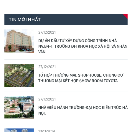
TIN MỚI NHẤT
27/12/2021
DỰ ÁN ĐẦU TƯ XÂY DỰNG CÔNG TRÌNH NHÀ
NV.B4-1. TRƯỜNG ĐH KHOA HỌC XÃ HỘI VÀ NHÂN
VĂN
27/12/2021
TỔ HỢP THƯƠNG MẠI, SHOPHOUSE, CHUNG CƯ
THƯƠNG MẠI KẾT HỢP SHOW ROOM TOYOTA
27/12/2021
NHÀ ĐIỀU HÀNH TRƯỜNG ĐẠI HỌC KIẾN TRÚC HÀ
NỘI.
13/11/2019