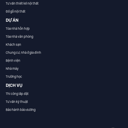
Tư vấn thiết kế nội thất
Đồ gỗ nội thất
DỰ ÁN
Tòa nhà hỗn hợp
Tòa nhà văn phòng
Khách sạn
Chung cư, nhà ở gia đình
Bệnh viện
Nhà máy
Trường học
DỊCH VỤ
Thi công lắp đặt
Tư vấn kỹ thuật
Bảo hành bảo dưỡng