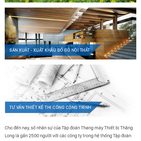
SẢN XUẤT - XUẤT KHẨU ĐỒ GỖ NỘI THẤT
TƯ VẤN THIẾT KẾ THI CÔNG CÔNG TRÌNH
Cho đến nay, số nhân sự của Tập đoàn Thang máy Thiết bị Thăng
Long là gần 2500 người với các công ty trong hệ thống Tập đoàn