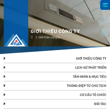
GIỚI THIỆU CÔNG TY
EN
Giới thiệu công ty
GIỚI THIỆU CÔNG TY
LỊCH SỬ PHÁT TRIỂN
TẦM NHÌN & MỤC TIÊU
THÔNG ĐIỆP TỪ CHỦ TỊCH
CƠ CẤU TỔ CHỨC
ĐỐI TÁC