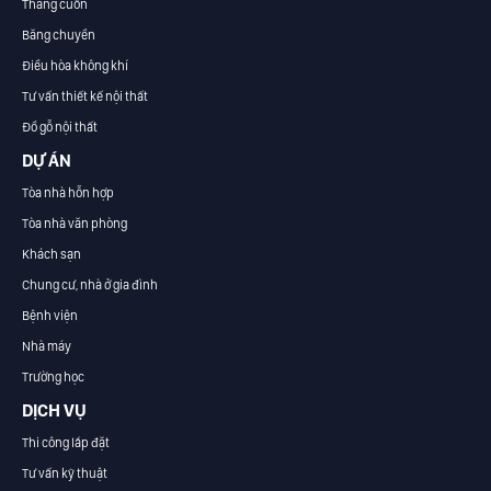
Thang cuốn
Băng chuyền
Điều hòa không khí
Tư vấn thiết kế nội thất
Đồ gỗ nội thất
DỰ ÁN
Tòa nhà hỗn hợp
Tòa nhà văn phòng
Khách sạn
Chung cư, nhà ở gia đình
Bệnh viện
Nhà máy
Trường học
DỊCH VỤ
Thi công lắp đặt
Tư vấn kỹ thuật