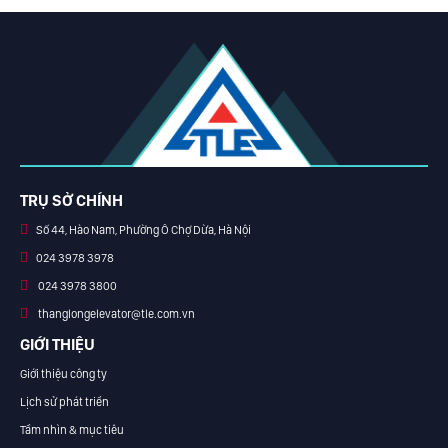
TRỤ SỞ CHÍNH
Số 44, Hào Nam, Phường Ô Chợ Dừa, Hà Nội
024 3978 3978
024 3978 3800
thanglongelevator@tle.com.vn
GIỚI THIỆU
Giới thiệu công ty
Lịch sử phát triển
Tầm nhìn & mục tiêu