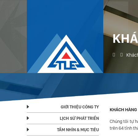
KHÁ
Khác
GIỚI THIỆU CÔNG TY
KHÁCH HÀNG
LỊCH SỬ PHÁT TRIỂN
Chúng tôi tự h
trên 64 tỉnh t
TẦM NHÌN & MỤC TIÊU