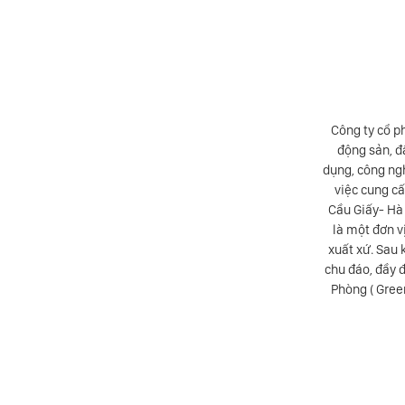
Đức Giang, chúng tôi là khách hàng của Tập đoàn Thang
Công ty cổ p
nhỏ từ Bắc chí Nam. Từ những dự án đầu tiên với 1,2 cây
động sản, đ
7 thang, chúng tôi luôn tin tưởng và đồng hành cùng TLE.
dụng, công ngh
 Thang máy Thăng Long đã cho chúng tôi sự “Tin cậy”.
việc cung c
cung cấpthang máy được nhập khẩu nguyên chiếc và toàn
Cầu Giấy- Hà 
lượng và xuất xứ. Chúng tôi tin tưởng vào đội ngũ kỹ sư,
là một đơn v
hẩm của TLE, tin tưởng vào đội ngũ lắp đặt nhiều kinh
xuất xứ. Sau 
áy chạy êm, chế độ bảo hành bảo trì chu đáo. Với sự Tin
chu đáo, đầy đ
và Thiết Bị Thăng Long trong các dự án tiếp theo
Phòng ( Gree
tư Đức Giang