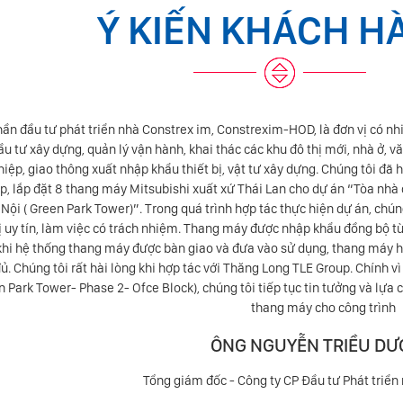
Ý KIẾN KHÁCH H
hần đầu tư phát triển nhà Constrex im, Constrexim-HOD, là đơn vị có nh
ầu tư xây dựng, quản lý vận hành, khai thác các khu đô thị mới, nhà ở, v
iệp, giao thông xuất nhập khẩu thiết bị, vật tư xây dựng. Chúng tôi đã
ấp, lắp đặt 8 thang máy Mitsubishi xuất xứ Thái Lan cho dự án “Tòa n
Nội ( Green Park Tower)”. Trong quá trình hợp tác thực hiện dự án, ch
ị uy tín, làm việc có trách nhiệm. Thang máy được nhập khẩu đồng bộ từ
khi hệ thống thang máy được bàn giao và đưa vào sử dụng, thang máy h
ủ. Chúng tôi rất hài lòng khi hợp tác với Thăng Long TLE Group. Chính vì 
n Park Tower- Phase 2- Ofce Block), chúng tôi tiếp tục tin tưởng và lựa
thang máy cho công trình
ÔNG NGUYỄN TRIỀU D
Tổng giám đốc - Công ty CP Đầu tư Phát tri