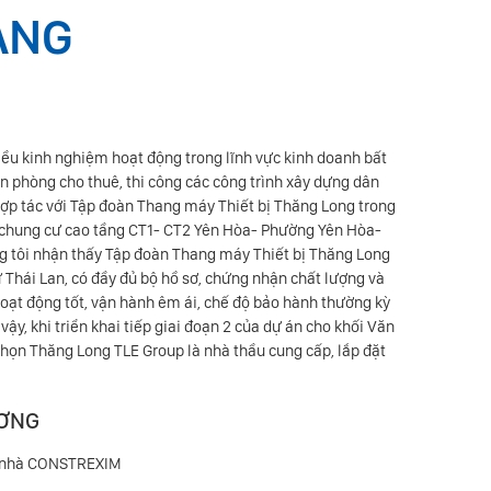
ÀNG
iều kinh nghiệm hoạt động trong lĩnh vực kinh doanh bất
Công ty Cổ 
ăn phòng cho thuê, thi công các công trình xây dựng dân
máy và Thiết
 hợp tác với Tập đoàn Thang máy Thiết bị Thăng Long trong
thang đến nhữ
hà chung cư cao tầng CT1- CT2 Yên Hòa- Phường Yên Hòa-
Chúng tôi 
úng tôi nhận thấy Tập đoàn Thang máy Thiết bị Thăng Long
Chúng tôi ti
 Thái Lan, có đầy đủ bộ hồ sơ, chứng nhận chất lượng và
bộ thiết bị đ
oạt động tốt, vận hành êm ái, chế độ bảo hành thường kỳ
tư vấn kỹ 
vậy, khi triển khai tiếp giai đoạn 2 của dự án cho khối Văn
nghiệm của T
 chọn Thăng Long TLE Group là nhà thầu cung cấp, lắp đặt
cậy mà
ƯƠNG
ển nhà CONSTREXIM