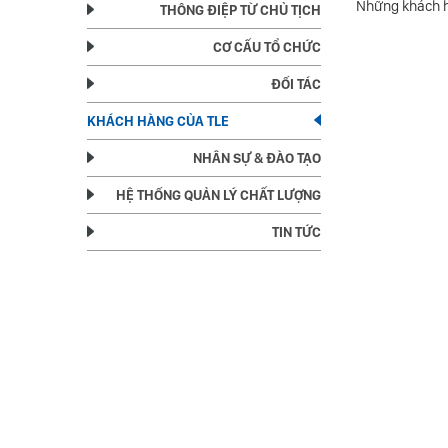
Những khách h
THÔNG ĐIỆP TỪ CHỦ TỊCH
CƠ CẤU TỔ CHỨC
ĐỐI TÁC
KHÁCH HÀNG CỦA TLE
NHÂN SỰ & ĐÀO TẠO
HỆ THỐNG QUẢN LÝ CHẤT LƯỢNG
TIN TỨC