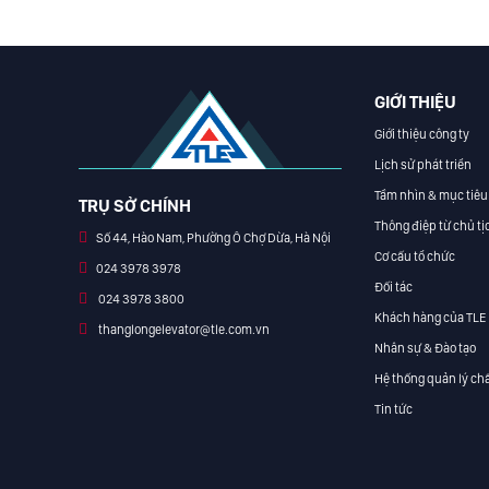
GIỚI THIỆU
Giới thiệu công ty
Lịch sử phát triển
Tầm nhìn & mục tiêu
TRỤ SỞ CHÍNH
Thông điệp từ chủ tị
Số 44, Hào Nam, Phường Ô Chợ Dừa, Hà Nội
Cơ cấu tổ chức
024 3978 3978
Đối tác
024 3978 3800
Khách hàng của TLE
thanglongelevator@tle.com.vn
Nhân sự & Đào tạo
Hệ thống quản lý chấ
Tin tức