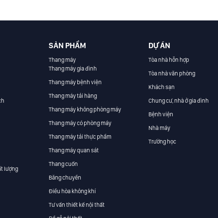
SẢN PHẨM
DỰ ÁN
Thang máy
Tòa nhà hỗn hợp
Thang máy gia đình
Tòa nhà văn phòng
Thang máy bệnh viện
Khách sạn
Thang máy tải hàng
ch
Chung cư, nhà ở gia đình
Thang máy không phòng máy
Bệnh viện
Thang máy có phòng máy
Nhà máy
Thang máy tải thực phẩm
Trường học
Thang máy quan sát
Thang cuốn
t lượng
Băng chuyền
Điều hòa không khí
Tư vấn thiết kế nội thất