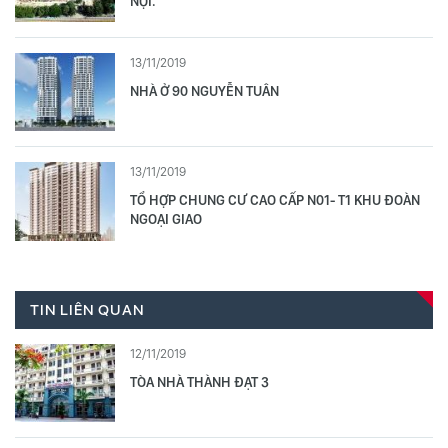
NỘI.
13/11/2019
NHÀ Ở 90 NGUYỄN TUÂN
13/11/2019
TỔ HỢP CHUNG CƯ CAO CẤP N01- T1 KHU ĐOÀN
NGOẠI GIAO
TIN LIÊN QUAN
12/11/2019
TÒA NHÀ THÀNH ĐẠT 3