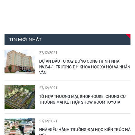
TIN MỚI NHẤT
27/12/2021
DỰ ÁN ĐẦU TƯ XÂY DỰNG CÔNG TRÌNH NHÀ
NV.B4-1. TRƯỜNG ĐH KHOA HỌC XÃ HỘI VÀ NHÂN
VĂN
27/12/2021
TỔ HỢP THƯƠNG MẠI, SHOPHOUSE, CHUNG CƯ
THƯƠNG MẠI KẾT HỢP SHOW ROOM TOYOTA
27/12/2021
NHÀ ĐIỀU HÀNH TRƯỜNG ĐẠI HỌC KIẾN TRÚC HÀ