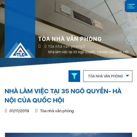
TÒA NHÀ VĂN PHÒNG
EN
Tòa nhà văn phòng
Nhà làm việc tại 35 Ngô Quyền- Hà Nội của Quốc Hội
TÒA NHÀ VĂN PHÒNG
NHÀ LÀM VIỆC TẠI 35 NGÔ QUYỀN- HÀ
NỘI CỦA QUỐC HỘI
01/11/2019
Tòa nhà văn phòng