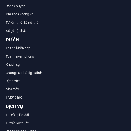
Băng chuyền
Điều hòa không khí
Tư vấn thiết kế nội thất
Đồ gỗ nội thất
DỰ ÁN
Tòa nhà hỗn hợp
Tòa nhà văn phòng
Khách sạn
Chung cư, nhà ở gia đình
Bệnh viện
Nhà máy
Trường học
DỊCH VỤ
Thi công lắp đặt
Tư vấn kỹ thuật