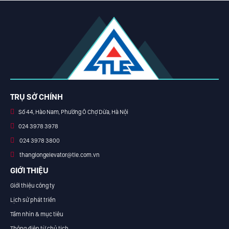
TRỤ SỞ CHÍNH
Số 44, Hào Nam, Phường Ô Chợ Dừa, Hà Nội
024 3978 3978
024 3978 3800
thanglongelevator@tle.com.vn
GIỚI THIỆU
Giới thiệu công ty
Lịch sử phát triển
Tầm nhìn & mục tiêu
Thông điệp từ chủ tịch