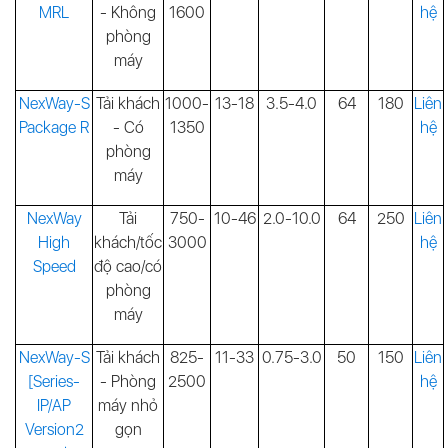
MRL
-
Không
1600
hệ
phòng
máy
NexWay-S
Tải khách
1000-
13-18
3.5-4.0
64
180
Liên
Package R
-
Có
1350
hệ
phòng
máy
NexWay
Tải
750-
10-46
2.0-10.0
64
250
Liên
High
khách/tốc
3000
hệ
Speed
độ cao/có
phòng
máy
NexWay-S
Tải khách
825-
11-33
0.75-3.0
50
150
Liên
[Series-
-
Phòng
2500
hệ
IP/AP
máy nhỏ
Version2
gọn