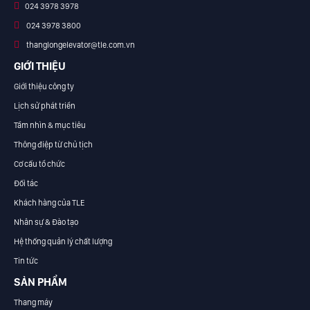
024 3978 3978
024 3978 3800
thanglongelevator@tle.com.vn
GIỚI THIỆU
Giới thiệu công ty
Lịch sử phát triển
Tầm nhìn & mục tiêu
Thông điệp từ chủ tịch
Cơ cấu tổ chức
Đối tác
Khách hàng của TLE
Nhân sự & Đào tạo
Hệ thống quản lý chất lượng
Tin tức
SẢN PHẨM
Thang máy