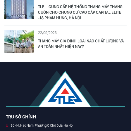
TLE – CUNG CẤP HỆ THỐNG THANG MÁY THANG
CUỐN CHO CHUNG CƯ CAO CẤP CAPITAL ELITE
-18 PHẠM HÙNG, HÀ NỘI
22/09/2023
THANG MÁY GIA ĐÌNH LOẠI NÀO CHẤT LƯỢNG VÀ
AN TOÀN NHẤT HIỆN NAY?
TRỤ SỞ CHÍNH
Số 44, Hào Nam, Phường Ô Chợ Dừa, Hà Nội