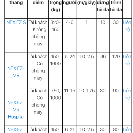
thang
điểm
trọng
người
(m/giây)
dừng
trình
(kg)
tối đa
tối đa
NEXIEZ S
Tải khách
320-
4-6
1
10
30
Liên
-
Không
450
hệ
phòng
máy
Tải khách
450-
6-24
1.0-2.5
36
120
Liên
-
Có
1600
hệ
NEXIEZ-
phòng
MR
máy
Tải khách
750,
11-15
1.0-1.75
30
90
Liên
-
Có
1000
hệ
NEXIEZ-
phòng
MR
máy
Hospital
NEXIEZ-
Tải khách
450-
6-21
1.0-2.5
30
80
Liên