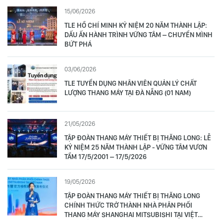
15/06/2026
TLE HỒ CHÍ MINH KỶ NIỆM 20 NĂM THÀNH LẬP:
DẤU ẤN HÀNH TRÌNH VỮNG TÂM – CHUYỂN MÌNH
BỨT PHÁ
03/06/2026
TLE TUYỂN DỤNG NHÂN VIÊN QUẢN LÝ CHẤT
LƯỢNG THANG MÁY TẠI ĐÀ NẴNG (01 NAM)
21/05/2026
TẬP ĐOÀN THANG MÁY THIẾT BỊ THĂNG LONG: LỄ
KỶ NIỆM 25 NĂM THÀNH LẬP - VỮNG TÂM VƯƠN
TẦM 17/5/2001 – 17/5/2026
19/05/2026
TẬP ĐOÀN THANG MÁY THIẾT BỊ THĂNG LONG
CHÍNH THỨC TRỞ THÀNH NHÀ PHÂN PHỐI
THANG MÁY SHANGHAI MITSUBISHI TẠI VIỆT