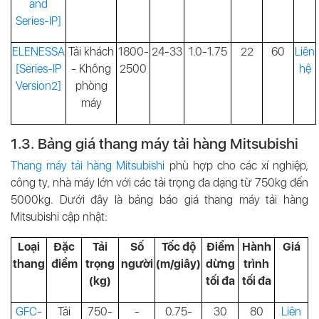
and
Series-IP]
ELENESSA
Tải khách
1800-
24-33
1.0-1.75
22
60
Liên
[Series-IP
-
Không
2500
hệ
Version2]
phòng
máy
1.3. Bảng giá thang máy tải hàng Mitsubishi
Thang máy tải hàng Mitsubishi
phù hợp cho các xí nghiệp,
công ty, nhà máy lớn với các tải trọng đa dạng từ 750kg đến
5000kg. Dưới đây là bảng báo giá thang máy tải hàng
Mitsubishi cập nhật:
Loại
Đặc
Tải
Số
Tốc độ
Điểm
Hành
Giá
thang
điểm
trọng
người
(m/giây)
dừng
trình
(kg)
tối đa
tối đa
GFC-
Tải
750-
-
0.75-
30
80
Liên