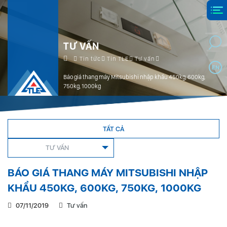
TƯ VẤN
Tin tức
Tin TLE
Tư vấn
EN
Báo giá thang máy Mitsubishi nhập khẩu 450kg, 600kg,
750kg, 1000kg
TẤT CẢ
TƯ VẤN
BÁO GIÁ THANG MÁY MITSUBISHI NHẬP
KHẨU 450KG, 600KG, 750KG, 1000KG
07/11/2019
Tư vấn