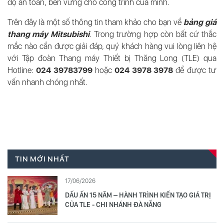
độ an toàn, bền vững cho công trình của mình.
Trên đây là một số thông tin tham khảo cho bạn về
bảng
giá
thang máy
Mitsubishi
. Trong trường hợp còn bất cứ thắc
mắc nào cần được giải đáp, quý khách hàng vui lòng liên hệ
với
Tập đoàn Thang máy Thiết bị Thăng Long (TLE) qua
Hotline:
024 39783799
hoặc
024 3978 3978
để được tư
vấn nhanh chóng nhất.
TIN MỚI NHẤT
17/06/2026
DẤU ẤN 15 NĂM – HÀNH TRÌNH KIẾN TẠO GIÁ TRỊ
CỦA TLE - CHI NHÁNH ĐÀ NẴNG