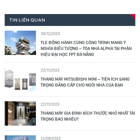
NAM: LỄ CÔNG BỐ HỢP TÁC VÀ RA MẮT
TIN LIÊN QUAN
29/12/2023
TLE ĐỒNG HÀNH CÙNG CÔNG TRÌNH MANG Ý
NGHĨA BIỂU TƯỢNG – TÒA NHÀ ALPHA TẠI PHÂN
HIỆU ĐẠI HỌC FPT ĐÀ NẴNG
22/11/2023
THANG MÁY MITSUBISHI MINI – TIỆN ÍCH SANG
TRỌNG ĐẲNG CẤP CHO NGÔI NHÀ CỦA BẠN
22/11/2023
THANG MÁY GIA ĐÌNH KÍCH THƯỚC NHỎ NHẤT TẢI
TRỌNG BAO NHIÊU?
22/09/2023