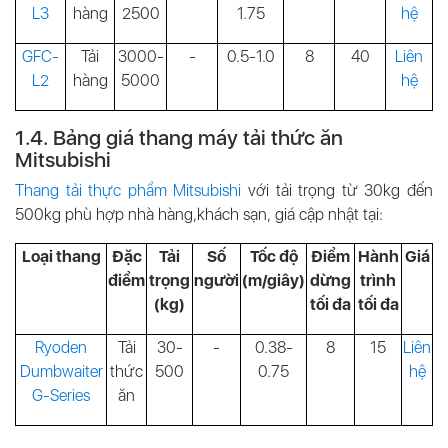
L3
hàng
2500
1.75
hệ
GFC-
Tải
3000-
-
0.5-1.0
8
40
Liên
L2
hàng
5000
hệ
1.4. Bảng giá thang máy tải thức ăn
Mitsubishi
Thang tải thực phẩm Mitsubishi
với tải trọng từ 30kg đến
500kg phù hợp nhà hàng,khách sạn, giá cập nhật tại:
Loại thang
Đặc
Tải
Số
Tốc độ
Điểm
Hành
Giá
điểm
trọng
người
(m/giây)
dừng
trình
(kg)
tối đa
tối đa
Ryoden
Tải
30-
-
0.38-
8
15
Liên
Dumbwaiter
thức
500
0.75
hệ
G-Series
ăn