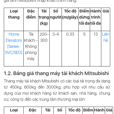
gia đình Mitsubishi nhập khẩu chính hãng:
Loại
Đặc
Tải
Số
Tốc độ
Điểm
Hành
Giá
thang
điểm
trọng
người
(m/giây)
dừng
trình
(kg)
tối đa
tối đa
Home
Tải
200-
3-4
0.33
5
13
Liên
Elevators
khách -
300
hệ
[Series-
Không
SVC/SED]
phòng
máy
1.2. Bảng giá thang máy tải khách Mitsubishi
Thang máy tải khách Mitsubishi có các loại tải trọng đa dạng
từ 450kg, 600kg đến 3000kg, phù hợp với nhu cầu sử
dụng của mọi khách hàng từ khách sạn, nhà hàng, chung
cư, công ty đến các trung tâm thương mại lớn:
Loại
Đặc
Tải
Số
Tốc độ
Điểm
Hành
Giá